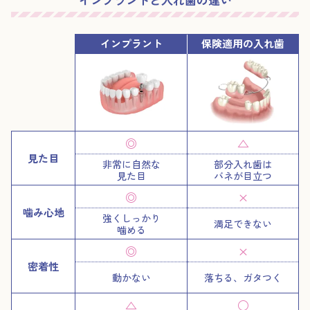
インプラント
保険適用の入れ歯
◎
△
見た目
非常に自然な
部分入れ歯は
見た目
バネが目立つ
◎
×
噛み心地
強くしっかり
満足できない
噛める
◎
×
密着性
動かない
落ちる、ガタつく
△
○