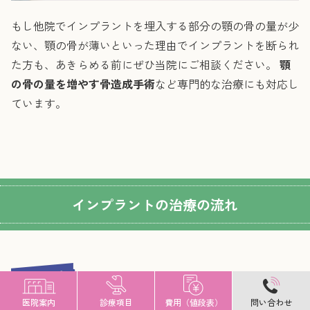
もし他院でインプラントを埋入する部分の顎の骨の量が少
ない、顎の骨が薄いといった理由でインプラントを断られ
た方も、あきらめる前にぜひ当院にご相談ください。
顎
の骨の量を増やす骨造成手術
など専門的な治療にも対応し
ています。
インプラントの治療の流れ
わかりやすい無料カウンセリング
医院案内
診療項目
費用（値段表）
問い合わせ